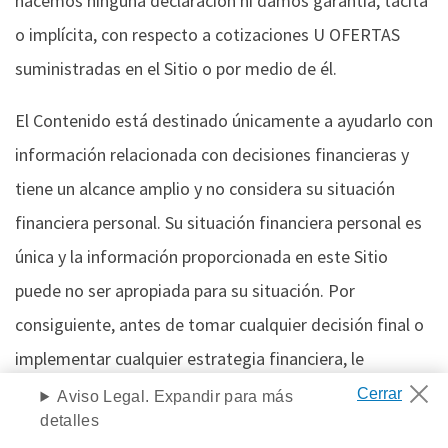
hacemos ninguna declaración ni damos garantía, tácita
o implícita, con respecto a cotizaciones U OFERTAS
suministradas en el Sitio o por medio de él.
El Contenido está destinado únicamente a ayudarlo con
información relacionada con decisiones financieras y
tiene un alcance amplio y no considera su situación
financiera personal. Su situación financiera personal es
única y la información proporcionada en este Sitio
puede no ser apropiada para su situación. Por
consiguiente, antes de tomar cualquier decisión final o
implementar cualquier estrategia financiera, le
recomendamos que obtenga información adicional y
Aviso Legal. Expandir para más
detalles
asesoramiento de su asesor contable y otros asesores