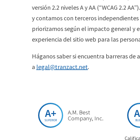
versión 2.2 niveles A y AA (“WCAG 2.2 AA
y contamos con terceros independientes 
priorizamos según el impacto general y e
experiencia del sitio web para las perso
Háganos saber si encuentra barreras de a
a
legal@tranzact.net
.
A+
A
A.M. Best
Company, Inc.
SUPERIOR
BU
Calific